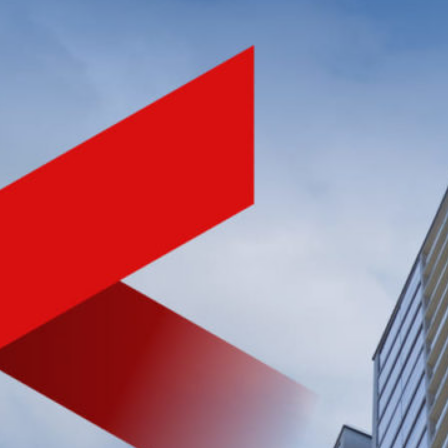
NHÀ PHÁT TRIỂN BẤT ĐỘNG SẢN
CHẤT LƯỢNG HÀNG ĐẦU
VIỆT NAM