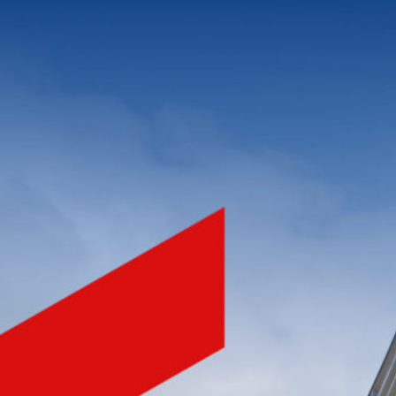
NHÀ PHÁT TRIỂN BẤT ĐỘNG SẢN
CHẤT LƯỢNG HÀNG ĐẦU