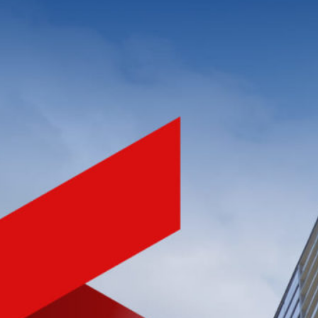
NHÀ PHÁT TRIỂN BẤT ĐỘNG SẢN
CHẤT LƯỢNG HÀNG ĐẦU