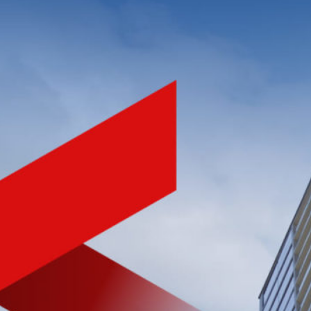
NHÀ PHÁT TRIỂN BẤT ĐỘNG SẢN
CHẤT LƯỢNG HÀNG ĐẦU
VIỆT NAM