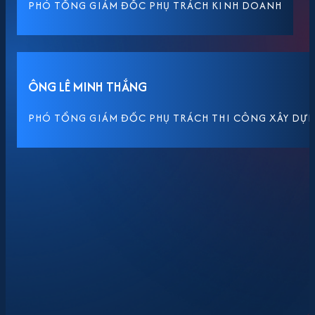
PHÓ TỔNG GIÁM ĐỐC PHỤ TRÁCH KINH DOANH
ÔNG LÊ MINH THẮNG
PHÓ TỔNG GIÁM ĐỐC PHỤ TRÁCH THI CÔNG XÂY DỰ