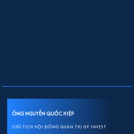
ÔNG NGUYỄN QUỐC HIỆP
CHỦ TỊCH HỘI ĐỒNG QUẢN TRỊ GP.INVEST