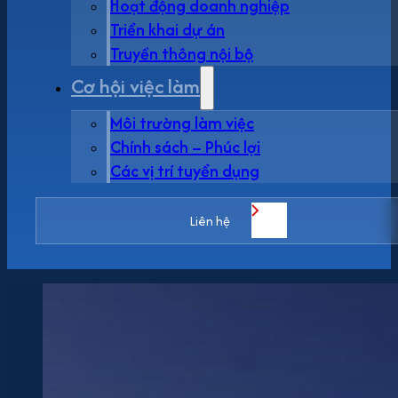
Hoạt động doanh nghiệp
Triển khai dự án
Truyền thông nội bộ
Cơ hội việc làm
Môi trường làm việc
Chính sách – Phúc lợi
Các vị trí tuyển dụng
Liên hệ