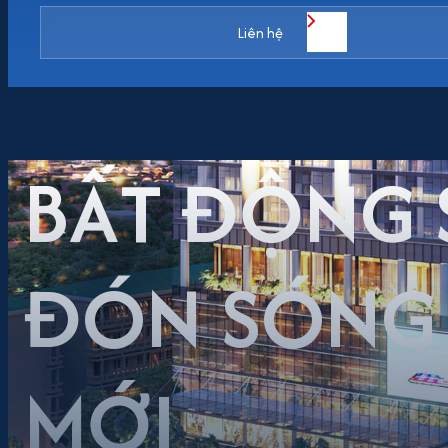
Liên hệ
BẤT ĐỘNG S
ĐÓN SÓNG 
MỚI