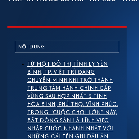
Phúc hợp nhất để hình thành một 
trung tâm hành chính được đặt tạ
lớn của giới chuyên gia quy hoạc
NỘI DUNG
Việt Trì vốn yên bình, nay được 
lược của vùng trung du phía Bắc 
TỪ MỘT ĐÔ THỊ TỈNH LỴ YÊN
BÌNH, TP. VIỆT TRÌ ĐANG
sẽ đồng loạt nâng cấp. Định vị lại
CHUYỂN MÌNH KHI TRỞ THÀNH
TRUNG TÂM HÀNH CHÍNH CẤP
nghĩa với việc xuất hiện một lực 
VÙNG SAU HỢP NHẤT 3 TỈNH
HÒA BÌNH, PHÚ THỌ, VĨNH PHÚC.
tạo ra nhu cầu lớn về nhà ở, văn
TRONG “CUỘC CHƠI LỚN” NÀY,
bối cảnh đó, bất động sản trở th
BẤT ĐỘNG SẢN LÀ LĨNH VỰC
NHẬP CUỘC NHANH NHẤT VỚI
nơi đây đang sở hữu những yếu tố
NHỮNG CÁI TÊN GHI DẤU ẤN