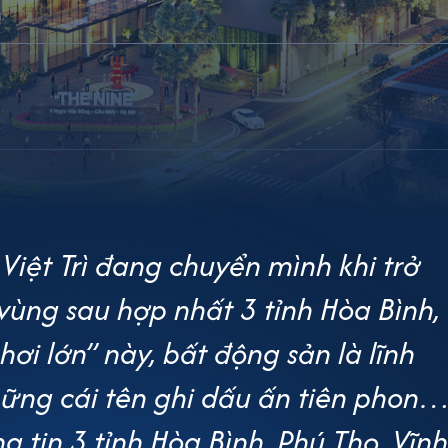
. Việt Trì đang chuyển mình khi trở
vùng sau hợp nhất 3 tỉnh Hòa Bình,
hơi lớn” này, bất động sản là lĩnh
ững cái tên ghi dấu ấn tiên phong
ng tin 3 tỉnh Hòa Bình, Phú Thọ, Vĩnh