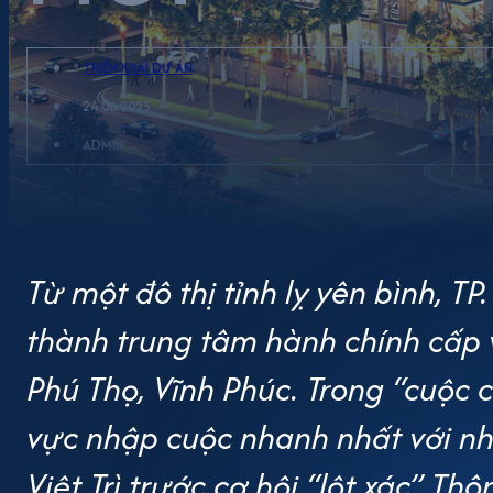
TRIỂN KHAI DỰ ÁN
24.06.2025
ADMIN
Từ một đô thị tỉnh lỵ yên bình, TP
thành trung tâm hành chính cấp 
Phú Thọ, Vĩnh Phúc. Trong “cuộc c
vực nhập cuộc nhanh nhất với nh
Việt Trì trước cơ hội “lột xác” Thô