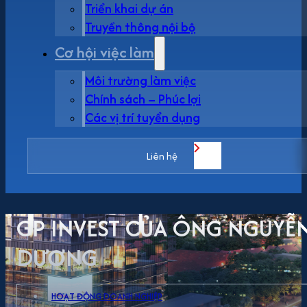
Triển khai dự án
Truyền thông nội bộ
Cơ hội việc làm
Môi trường làm việc
Chính sách – Phúc lợi
Các vị trí tuyển dụng
Liên hệ
GP INVEST CỦA ÔNG NGUYỄN
DƯƠNG
HOẠT ĐỘNG DOANH NGHIỆP