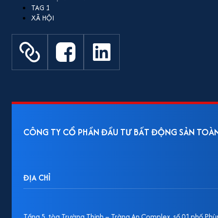
TAG 1
XÃ HỘI
CÔNG TY CỔ PHẦN ĐẦU TƯ BẤT ĐỘNG SẢN TOÀ
ĐỊA CHỈ
Tầng 5, tòa Trường Thịnh – Tràng An Complex, số 01 phố Phùn