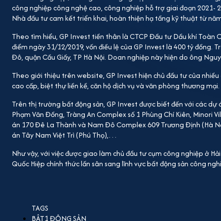
công nghiệp công nghệ cao, công nghiệp hỗ trợ giai đoạn 2021- 2
Nhà đầu tư cam kết triển khai, hoàn thiện hạ tầng kỹ thuật từ n
Theo tìm hiểu, GP Invest tiền thân là CTCP Đầu tư Dầu khí Toàn C
điểm ngày 31/12/2019, vốn điều lệ của GP Invest là 400 tỷ đồng.
Đô, quận Cầu Giấy, TP Hà Nội. Doan nghiệp này hiện do ông Ngu
Theo giới thiệu trên website, GP Invest hiện chủ đầu tư của nhiề
cao cấp, biệt thự liền kề, căn hộ dịch vụ và văn phòng thương mại.
Trên thị trường bất động sản, GP Invest được biết đến với các dự
Phạm Văn Đồng, Tràng An Complex số 1 Phùng Chí Kiên, Minori Vi
án 170 Đê La Thành và Nam Đô Complex 609 Trương Định (Hà Nội)
án Tây Nam Việt Trì (Phú Thọ),…
Như vậy, với việc được giao làm chủ đầu tư cụm công nghiệp ở 
Quốc Hiệp chính thức lấn sân sang lĩnh vực bất động sản công ngh
BÂT1 ĐỘNG SẢN