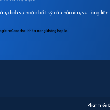
n, dịch vụ hoặc bất kỳ câu hỏi nào, vui lòng liên 
ogle reCaptcha: Khóa trang không hợp lệ.
g
Phát triển