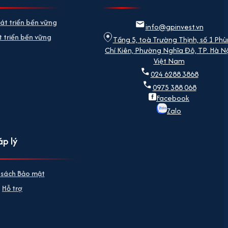
át triển bền vững
info@gpinvest.vn
 triển bền vững
Tầng 5, toà Trường Thịnh, số 1 Ph
Chí Kiên, Phường Nghĩa Đô, TP. Hà Nộ
Việt Nam
024 6288 3868
0975 388 068
Facebook
Zalo
p lý
 sách Bảo mật
Hỗ trợ