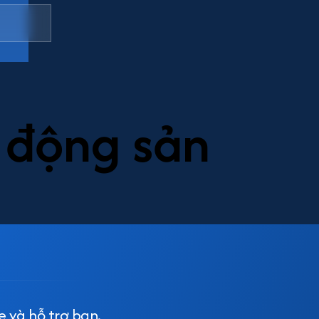
t động sản
e và hỗ trợ bạn.