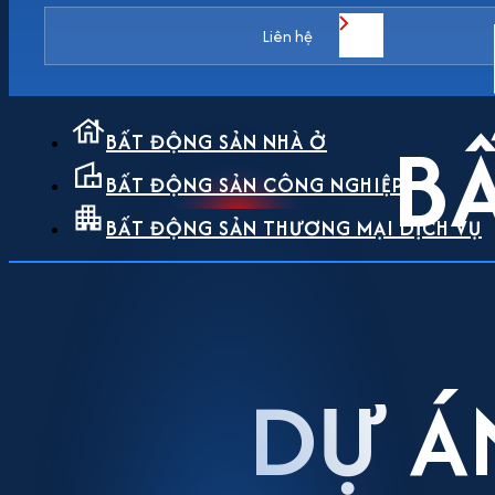
Liên hệ
B
BẤT ĐỘNG SẢN NHÀ Ở
BẤT ĐỘNG SẢN CÔNG NGHIỆP
BẤT ĐỘNG SẢN THƯƠNG MẠI DỊCH VỤ
DỰ Á