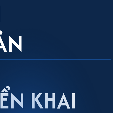
N
ẢN
ỂN KHAI