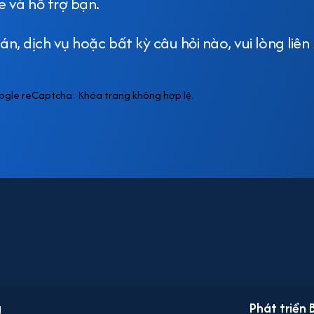
e và hỗ trợ bạn.
n, dịch vụ hoặc bất kỳ câu hỏi nào, vui lòng liên 
ogle reCaptcha: Khóa trang không hợp lệ.
g
Phát triển