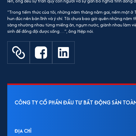
lên, ông đều sự trân quý con người và sự gắn bó nghĩa tình đồng đ
“Trong tiềm thức của tôi, những năm tháng nằm gai, nếm mật ở Tr
hun đúc nên bản lĩnh và ý chí. Tôi chưa bao giờ quên những năm th
sàng nhường nhau từng miếng ăn, ngụm nước, giành nhau làm việc
sinh để đồng đội được sống…”, ông Hiệp nói.
CÔNG TY CỔ PHẦN ĐẦU TƯ BẤT ĐỘNG SẢN TOÀ
ĐỊA CHỈ