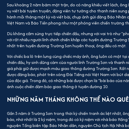
Sau khoảng 2 năm bám mặt trận, do có năng khiếu viết lách, ông H
vụ viết bài tuyên truyền, động viên tư tưởng cho thanh niên xung
hành mỗi tháng một kỳ và viết bài, chụp ảnh gửi đăng Báo Nhân 
Việt Nam và Báo Tiền phong như một phóng viên chiến trường th
Dù không cầm súng trực tiếp chiến đấu, nhưng với vai trò như “ph
với rất nhiều người lính chinh chiến khắp các tuyến đường Trường S
nhất trên tuyến đường Trường Sơn huyền thoại, ông đều có mặt.
Với chiếc ba lô trên lưng cùng chiếc máy ảnh, ông luôn có mặt tại
chiến đấu, hy sinh dũng cảm của người lính Trường Sơn và thanh
giá phải giữ được mạch máu giao thông đường Trường Sơn. Rất nh
được đăng báo, phát trên sóng Đài Tiếng nói Việt Nam với bút 
của độc giả. Trong đó, có những bài được chọn là “bài báo của n
ánh cuộc chiến đảm bảo giao thông ở tuyến đường 10.
NHỮNG NĂM THÁNG KHÔNG THỂ NÀO QU
Gần 5 năm ở Trường Sơn trong thời kỳ chiến tranh ác liệt nhất, ô
bảo, nhớ nhất là 2 kỷ niệm, trong đó có kỷ niệm với nhà báo Hồng
nguyên Tổng biên tập Báo Nhân dân, nguyên Chủ tịch Hội Nhà b