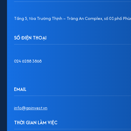
Tầng 5, tòa Trường Thịnh – Tràng An Complex, số 01 phố Phùn
SỐ ĐIỆN THOẠI
024 6288 3868
EMAIL
info@gpinvest.vn
THỜI GIAN LÀM VIỆC