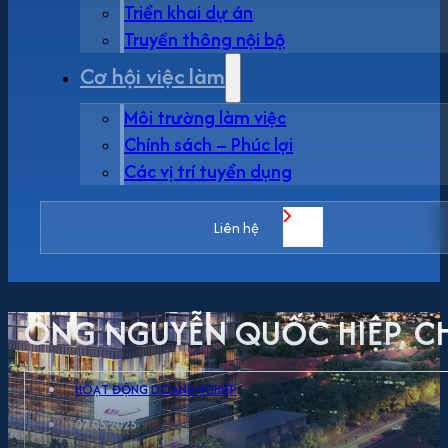
Triển khai dự án
Truyền thông nội bộ
Cơ hội việc làm
Môi trường làm việc
Chính sách – Phúc lợi
Các vị trí tuyển dụng
Liên hệ
ÔNG NGUYỄN QUỐC HIỆP, C
HOẠT ĐỘNG DOANH NGHIỆP
07.05.2025