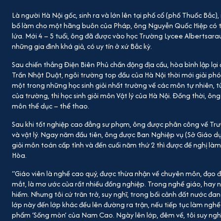
Là người Hà Nội gốc, sinh ra và lớn lên tại phố cổ (phố Thuốc Bắc
bố làm cho một hãng buôn của Pháp, ông Nguyễn Quốc Hiệp có t
lứa. Mới 4 – 5 tuổi, ông đã được vào học Trường Lycee Albertsara
những gia đình khá giả, có uy tín ở xứ Bắc kỳ.
Sau chiến thắng Điện Biên Phủ chấn động địa cầu, hòa bình lập lạ
Trần Nhật Duật, ngôi trường top đầu của Hà Nội thời mới giải ph
một trong những học sinh giỏi nhất trường về các môn tự nhiên, từ
của trường, thi học sinh giỏi môn Vật lý của Hà Nội. Đồng thời, ông 
môn thể dục – thể thao.
Sau khi tốt nghiệp cao đẳng sư phạm, ông được phân công về Tr
và vật lý. Ngay năm đầu tiên, ông được Ban Nghiệp vụ (Sở Giáo dụ
giỏi môn toán cấp tỉnh và đến cuối năm thứ 2 thì được đề nghị l
Hòa.
“Giáo viên là nghề cao quý, được thừa nhận về chuyên môn, đạo 
mắt, là mơ ước của rất nhiều đồng nghiệp. Trong nghề giáo, hay 
hiếm. Nhưng tôi cứ trăn trở, suy nghĩ, trong bối cảnh đất nước đan
lớp này đến lớp khác đều lên đường ra trận, nếu tiếp tục làm nghề
phẩm ‘Sống mòn’ của Nam Cao. Ngày lên lớp, đêm về, tôi suy nghĩ r