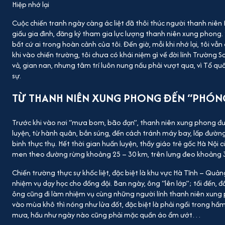
Hiệp nhớ lại
Cuộc chiến tranh ngày càng ác liệt đã thôi thúc người thanh niê
giấu gia đình, đăng ký tham gia lực lượng thanh niên xung phong. 
bất cứ ai trong hoàn cảnh của tôi. Đến giờ, mỗi khi nhớ lại, tôi vẫ
khi vào chiến trường, tôi chưa có khái niệm gì về đời lính Trường Sơ
vả, gian nan, nhưng tâm trí luôn nung nấu phải vượt qua, vì Tổ q
sự.
TỪ THANH NIÊN XUNG PHONG ĐẾN “PHÓNG
Trước khi vào nơi “mưa bom, bão đạn”, thanh niên xung phong đ
luyện, từ hành quân, bắn súng, đến cách tránh máy bay, lấp đư
binh thực thụ. Hết thời gian huấn luyện, thầy giáo trẻ gốc Hà Nội 
men theo đường rừng khoảng 25 – 30 km, trên lưng đeo khoảng 30
Chiến trường thực sự khốc liệt, đặc biệt là khu vực Hà Tĩnh – Quản
nhiệm vụ dạy học cho đồng đội. Ban ngày, ông “lên lớp”; tối đến, đ
ông cũng đi làm nhiệm vụ cùng những người lính thanh niên xung 
vào mùa khô thì nóng như lửa đốt, đặc biệt là phải ngồi trong h
mưa, hầu như ngày nào cũng phải mặc quần áo ẩm ướt…