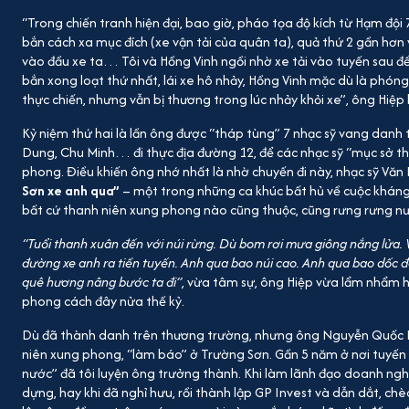
“Trong chiến tranh hiện đại, bao giờ, pháo tọa độ kích từ Hạm đội
bắn cách xa mục đích (xe vận tải của quân ta), quả thứ 2 gần hơn
vào đầu xe ta… Tôi và Hồng Vinh ngồi nhờ xe tải vào tuyến sau để l
bắn xong loạt thứ nhất, lái xe hô nhảy, Hồng Vinh mặc dù là phóng
thực chiến, nhưng vẫn bị thương trong lúc nhảy khỏi xe”, ông Hiệp b
Kỷ niệm thứ hai là lần ông được “tháp tùng” 7 nhạc sỹ vang danh
Dung, Chu Minh… đi thực địa đường 12, để các nhạc sỹ “mục sở th
phong. Điều khiến ông nhớ nhất là nhờ chuyến đi này, nhạc sỹ Vă
Sơn xe anh qua”
– một trong những ca khúc bất hủ về cuộc kháng
bất cứ thanh niên xung phong nào cũng thuộc, cũng rưng rưng nư
“Tuổi thanh xuân đến với núi rừng. Dù bom rơi mưa giông nắng lửa
đường xe anh ra tiền tuyến. Anh qua bao núi cao. Anh qua bao dốc 
quê hương nâng bước ta đi”
, vừa tâm sự, ông Hiệp vừa lẩm nhẩm h
phong cách đây nửa thế kỷ.
Dù đã thành danh trên thương trường, nhưng ông Nguyễn Quốc 
niên xung phong, “làm báo” ở Trường Sơn. Gần 5 năm ở nơi tuyến 
nước” đã tôi luyện ông trưởng thành. Khi làm lãnh đạo doanh ngh
dựng, hay khi đã nghỉ hưu, rồi thành lập GP Invest và dẫn dắt, chè