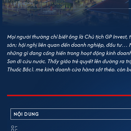
ADMIN
Mọi người thường chỉ biết ông là Chủ tịch GP Invest, 
sản; hội nghị liên quan đến doanh nghiệp, đầu tư… 
những gì đang cống hiến trong hoạt động kinh doanh, 
Sơn đi cứu nước. Thầy giáo trẻ quyết lên đường ra trậ
Thuốc Bắc), mẹ kinh doanh cửa hàng sắt thép, còn
Hiệp có tuổi thơ hơn hẳn chúng bạn cùng trang lứa. 
Albertsaraut – trường tiểu học dành cho con cái của n
thắng Điện Biên Phủ chấn động địa cầu, hòa bình lập
Duật, ngôi trường top đầu của Hà Nội thời mới giải 
những học sinh giỏi nhất trường về các môn tự nhiên, 
NỘI DUNG
học sinh giỏi môn Vật lý của Hà Nội. Đồng thời, ông cũ
thao. Sau khi tốt nghiệp cao đẳng sư phạm, ông đư