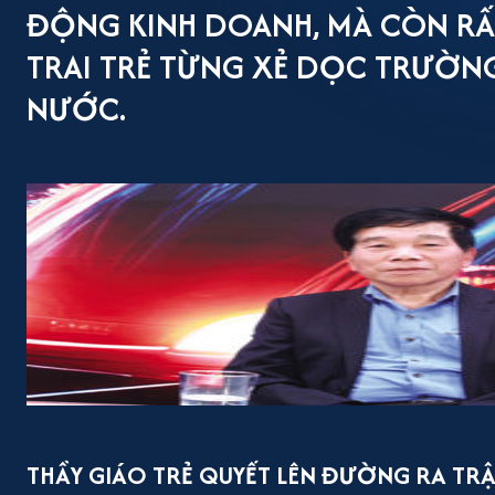
ĐỘNG KINH DOANH, MÀ CÒN RẤT
TRAI TRẺ TỪNG XẺ DỌC TRƯỜN
NƯỚC.
THẦY GIÁO TRẺ QUYẾT LÊN ĐƯỜNG RA TR