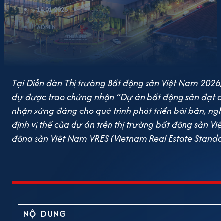
14.01.2026
ADMIN
Tại Diễn đàn Thị trường Bất động sản Việt Nam 2026, 
dự được trao chứng nhận “Dự án bất động sản đạt ch
nhận xứng đáng cho quá trình phát triển bài bản, n
định vị thế của dự án trên thị trường bất động sản 
động sản Việt Nam VRES (Vietnam Real Estate Standar
được xây dựng bởi Hội Môi giới Bất động sản Việt N
trường Bất động sản Việt Nam. Hệ thống VRES được 
loại, đánh giá và tôn vinh những dự án có chất lượng 
các dự án được xem xét và chứng nhận dựa trên 22 t
lực và uy tín của chủ đầu tư Chất lượng quy hoạch v
NỘI DUNG