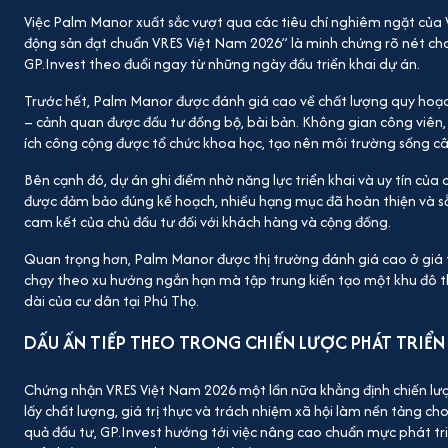
Việc Palm Manor xuất sắc vượt qua các tiêu chí nghiêm ngặt của
động sản đạt chuẩn VRES Việt Nam 2026” là minh chứng rõ nét ch
GP.Invest theo đuổi ngay từ những ngày đầu triển khai dự án.
Trước hết, Palm Manor được đánh giá cao về chất lượng quy hoạch
– cảnh quan được đầu tư đồng bộ, bài bản. Không gian công viên, 
ích công cộng được tổ chức khoa học, tạo nên môi trường sống cân
Bên cạnh đó, dự án ghi điểm nhờ năng lực triển khai và uy tín của 
được đảm bảo đúng kế hoạch, nhiều hạng mục đã hoàn thiện và sẵ
cam kết của chủ đầu tư đối với khách hàng và cộng đồng.
Quan trọng hơn, Palm Manor được thị trường đánh giá cao ở giá 
chạy theo xu hướng ngắn hạn mà tập trung kiến tạo một khu đô th
dài của cư dân tại Phú Thọ.
DẤU ẤN TIẾP THEO TRONG CHIẾN LƯỢC PHÁT TRIỂN
Chứng nhận VRES Việt Nam 2026 một lần nữa khẳng định chiến lượ
lấy chất lượng, giá trị thực và trách nhiệm xã hội làm nền tảng ch
quả đầu tư, GP.Invest hướng tới việc nâng cao chuẩn mực phát tri