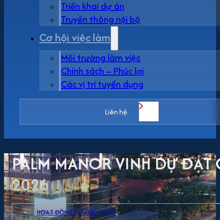
Triển khai dự án
Truyền thông nội bộ
Cơ hội việc làm
Môi trường làm việc
Chính sách – Phúc lợi
Các vị trí tuyển dụng
Liên hệ
PALM MANOR VINH DỰ ĐẠT 
2026
HOẠT ĐỘNG DOANH NGHIỆP