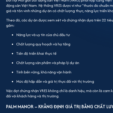
phát…
bởi Hội Môi giới Bất động sản Việt Nam (VARS) phối hợp cùng Việ
động sản Việt Nam. Hệ thống VRES được ví như “thước đo chuẩn m
giá và tôn vinh những dự án có chất lượng thực, năng lực triển khai
Theo đó, các dự án được xem xét và chứng nhận dựa trên 22 tiêu 
gồm:
Năng lực và uy tín của chủ đầu tư
Chất lượng quy hoạch và hạ tầng
Tiến độ triển khai thực tế
Chất lượng sản phẩm và pháp lý dự án
Tính bền vững, khả năng vận hành
Mức độ hấp dẫn và giá trị thực đối với thị trường
Việc đạt chứng nhận VRES không chỉ là danh hiệu, mà còn là cam k
đối với khách hàng và thị trường.
PALM MANOR – KHẲNG ĐỊNH GIÁ TRỊ BẰNG CHẤT L