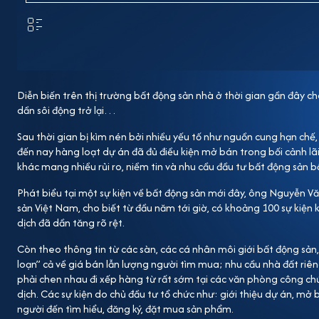
hiểu, đăng ký, đặt mua sản phẩm. Không chỉ tại Hà N
thu hút nhiều khách hàng và thành công hơn kỳ vọng
thị Palm Manor (TP.Việt Trì, Phú Thọ) của GP. Invest 
Dự án này có tổng vốn đầu tư 6.500 tỷ đồng; tổng diện
quy mô 28,4 ha, vốn đầu tư khoảng 4.000 tỷ đồng, g
Diễn biến trên thị trường bất động sản nhà ở thời gian gần đây c
hồ điều hoà, quảng trường và 676 căn nhà thấp tầng
dần sôi động trở lại…
66 căn biệt thự, liền kề, shophouse với giá tầm 4,8 
Sau thời gian bị kìm nén bởi nhiều yếu tố như nguồn cung hạn chế
ngoài). Đại diện chủ đầu tư cho biết sau 2 ngày mở 
đến nay hàng loạt dự án đã đủ điều kiện mở bán trong bối cảnh lãi 
chủ nhân, có người mua một lúc nhiều căn, vừa để ở,
khác mang nhiều rủi ro, niềm tin và nhu cầu đầu tư bất động sản bật
đoạn khó khăn nhất của bất động sản đã qua, thị trư
Phát biểu tại một sự kiện về bất động sản mới đây, ông Nguyễn Vă
vào giai đoạn phục hồi, giá bất động sản sẽ tăng hơn.
sản Việt Nam, cho biết từ đầu năm tới giờ, có khoảng 100 sự kiện 
trở lại hoạt động bình thường và bước vào chu kỳ ph
dịch đã dần tăng rõ rệt.
2024, tạo đà để phát triển mạnh mẽ hơn kể từ đầu nă
Còn theo thông tin từ các sàn, các cá nhân môi giới bất động sản
loạn” cả về giá bán lẫn lượng người tìm mua; nhu cầu nhà đất riê
phải chen nhau đi xếp hàng từ rất sớm tại các văn phòng công ch
dịch. Các sự kiện do chủ đầu tư tổ chức như: giới thiệu dự án, 
người đến tìm hiểu, đăng ký, đặt mua sản phẩm.