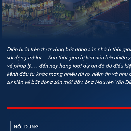
03.02.2025
DEV
Diễn biến trên thị trường bất động sản nhà ở thời g
sôi động trở lại… Sau thời gian bị kìm nén bởi nhiều
về pháp lý,… đến nay hàng loạt dự án đã đủ điều kiện
kênh đầu tư khác mang nhiều rủi ro, niềm tin và nhu c
sự kiện về bất động sản mới đây, ông Nguyễn Văn Đín
từ đầu năm tới giờ, có khoảng 100 sự kiện kickoff, gi
Còn theo thông tin từ các sàn, các cá nhân môi giới 
cả về giá bán lẫn lượng người tìm mua; nhu cầu nhà 
chen nhau đi xếp hàng từ rất sớm tại các văn phòng 
kiện do chủ đầu tư tổ chức như: giới thiệu dự án, 
NỘI DUNG