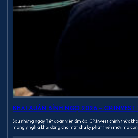
KHAI XUÂN BÍNH NGỌ 2026 – GP.INVEST
Sau những ngày Tết đoàn viên ấm áp, GP.Invest chính thức khai
mang ý nghĩa khởi động cho một chu kỳ phát triển mới, mà cò