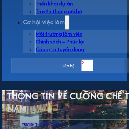
Triển khai dự án
Truyền thông nội bộ
Cơ hội việc làm
Môi trường làm việc
Chính sách – Phúc lợi
Các vị trí tuyển dụng
Liên hệ
THÔNG TIN VỀ CƯỠNG CHẾ T
NAM
TRUYỀN THÔNG NỘI BỘ