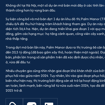
Không chỉ tại Hà Nội, một số dự án mở bán mới đây ở các tỉnh lân
thành công hơn kỳ vọng ban đầu.
Sự kiện công bố và mở bán đợt 1 dự án khu đô thị Palm Manor (TP.
chiều 6/4 đã thu hút hàng trăm khách hàng tham gia. Dự án này c
diện tích 56,4 ha. Hiện, dự án đang triển khai giai đoạn 1 với quy 
đồng, gồm các hạng mục: hạ tầng cảnh quan, công viên cây xanh,
nhà thấp tầng.
Trong đợt mở bán lần này, Palm Manor đưa ra thị trường 66 căn biệ
đến 20,5 tỷ đồng (đã bao gồm xây thô, hoàn thiện mặt ngoài). Đại
bán, phần lớn trong số sản phẩm trên đã xác định được chủ nhân,
ở, vừa để đầu tư.
Nhiều chuyên gia cũng nhìn nhận giai đoạn khó khăn nhất của bất 
phục hồi vào giữa năm 2024. Tuy nhiên, khi vào giai đoạn phục hồi,
biến như hiện nay, thị trường bất động sản sẽ trở lại hoạt động b
an toàn, lành mạnh, bền vững kể từ nửa cuối năm 2024, tạo đà đ
2025 trở đi.