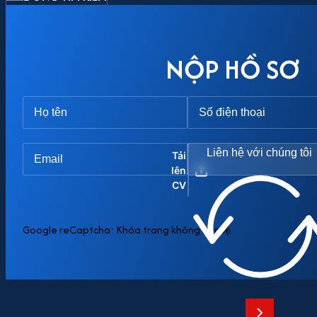
NỘP HỒ SƠ
Liên hệ với chúng tôi
Tải
lên
CV
Google reCaptcha: Khóa trang không hợp lệ.