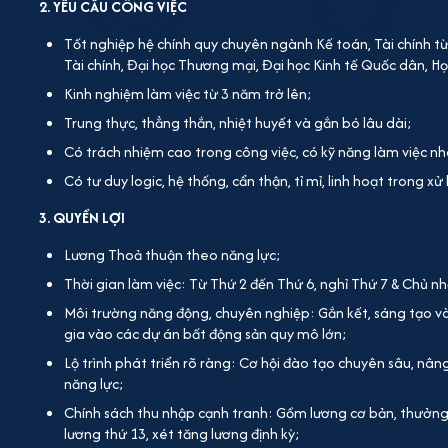
2. YÊU CẦU CÔNG VIỆC
Tốt nghiệp hệ chính quy chuyên ngành Kế toán, Tài chính từ
Tài chính, Đại học Thương mại, Đại học Kinh tế Quốc dân, H
Kinh nghiệm làm việc từ 3 năm trở lên;
Trung thực, thẳng thắn, nhiệt huyết và gắn bó lâu dài;
Có trách nhiệm cao trong công việc, có kỹ năng làm việc n
Có tư duy logic, hệ thống, cẩn thận, tỉ mỉ, linh hoạt trong xử 
3. QUYỀN LỢI
Lương Thoả thuận theo năng lực;
Thời gian làm việc: Từ Thứ 2 đến Thứ 6, nghỉ Thứ 7 & Chủ n
Môi trường năng động, chuyên nghiệp: Gắn kết, sáng tạo và
gia vào các dự án bất động sản quy mô lớn;
Lộ trình phát triển rõ ràng: Cơ hội đào tạo chuyên sâu, nâ
năng lực;
Chính sách thu nhập cạnh tranh: Gồm lương cơ bản, thưởng 
lương thứ 13, xét tăng lương định kỳ;