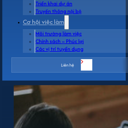
Triển khai dự án
Truyền thông nội bộ
Cơ hội việc làm
Môi trường làm việc
Chính sách – Phúc lợi
Các vị trí tuyển dụng
Liên hệ