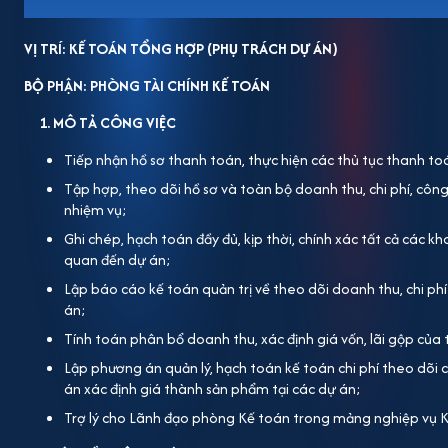
VỊ TRÍ: KẾ TOÁN TỔNG HỢP (PHỤ TRÁCH DỰ ÁN)
BỘ PHẬN: PHÒNG TÀI CHÍNH KẾ TOÁN
1. MÔ TẢ CÔNG VIỆC
Tiếp nhận hồ sơ thanh toán, thực hiện các thủ tục thanh to
Tập hợp, theo dõi hồ sơ và toàn bộ doanh thu, chi phí, cô
nhiệm vụ;
Ghi chép, hạch toán đầy đủ, kịp thời, chính xác tất cả các kh
quan đến dự án;
Lập báo cáo kế toán quản trị về theo dõi doanh thu, chi phí
án;
Tính toán phân bổ doanh thu, xác định giá vốn, lãi gộp của
Lập phương án quản lý, hạch toán kế toán chi phí theo dõi c
án xác định giá thành sản phẩm tại các dự án;
Trợ lý cho Lãnh đạo phòng Kế toán trong mảng nghiệp vụ 