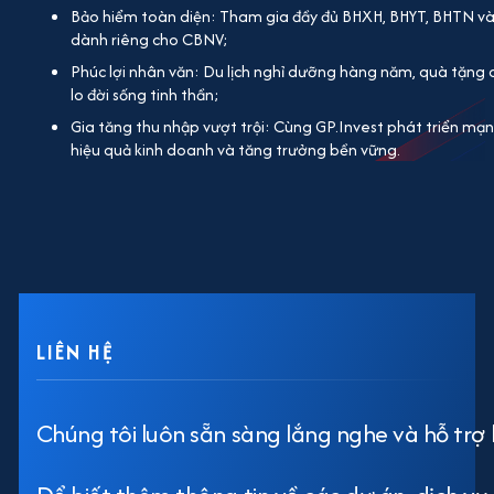
Bảo hiểm toàn diện: Tham gia đầy đủ BHXH, BHYT, BHTN v
dành riêng cho CBNV;
Phúc lợi nhân văn: Du lịch nghỉ dưỡng hàng năm, quà tặng dịp
lo đời sống tinh thần;
Gia tăng thu nhập vượt trội: Cùng GP.Invest phát triển mạ
hiệu quả kinh doanh và tăng trưởng bền vững.
LIÊN HỆ
Chúng tôi luôn sẵn sàng lắng nghe và hỗ trợ 