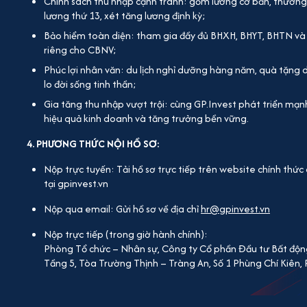
Chính sách thu nhập cạnh tranh: gồm lương cơ bản, thưởng 
lương thứ 13, xét tăng lương định kỳ;
Bảo hiểm toàn diện: tham gia đầy đủ BHXH, BHYT, BHTN v
riêng cho CBNV;
Phúc lợi nhân văn: du lịch nghỉ dưỡng hàng năm, quà tặng dịp
lo đời sống tinh thần;
Gia tăng thu nhập vượt trội: cùng GP.Invest phát triển mạ
hiệu quả kinh doanh và tăng trưởng bền vững.
4. PHƯƠNG THỨC NỘI HỒ SƠ:
Nộp trực tuyến: Tải hồ sơ trực tiếp trên website chính th
tại gpinvest.vn
Nộp qua email: Gửi hồ sơ về địa chỉ
hr@gpinvest.vn
Nộp trực tiếp (trong giờ hành chính):
Phòng Tổ chức – Nhân sự, Công ty Cổ phần Đầu tư Bất độn
Tầng 5, Tòa Trường Thịnh – Tràng An, Số 1 Phùng Chí Kiên,