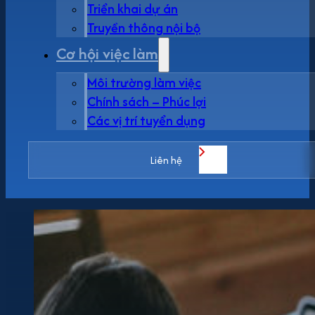
Triển khai dự án
Truyền thông nội bộ
Cơ hội việc làm
Môi trường làm việc
Chính sách – Phúc lợi
Các vị trí tuyển dụng
Liên hệ