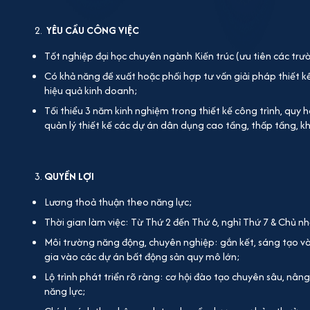
YÊU
CẦU
CÔNG VIỆC
Tốt nghiệp đại học chuyên ngành Kiến trúc (ưu tiên các trư
Có khả năng đề xuất hoặc phối hợp tư vấn giải pháp thiết kế
hiệu quả kinh doanh;
Tối thiểu 3 năm kinh nghiệm trong thiết kế công trình, quy 
quản lý thiết kế các dự án dân dụng cao tầng, thấp tầng, 
QUYỀN LỢI
Lương thoả thuận theo năng lực;
Thời gian làm việc: Từ Thứ 2 đến Thứ 6, nghỉ Thứ 7 & Chủ nh
Môi trường năng động, chuyên nghiệp: gắn kết, sáng tạo và 
gia vào các dự án bất động sản quy mô lớn;
Lộ trình phát triển rõ ràng: cơ hội đào tạo chuyên sâu, nâ
năng lực;