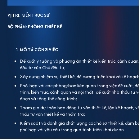
VỊ TRÍ: KIẾN TRÚC SƯ
BỘ PHẬN: PHÒNG THIẾT KẾ
MÔ TẢ CÔNG VIỆC
Đề xuất ý tưởng và phương án thiết kế kiến trúc, cảnh quan,
đầu tư của Chủ đầu tư;
Xây dựng nhiệm vụ thiết kế, đề cương triển khai và kế hoạch
Phối hợp với các phòng/ban liên quan trong việc đề xuất, đ
trình, kiến trúc, cảnh quan và nội thất; đề xuất nhà thầu tư 
đoạn và tổng thể công trình;
Tham gia dự thảo hợp đồng tư vấn thiết kế, lập kế hoạch, và
thầu tư vấn thiết kế và thẩm tra;
Kiểm soát và đánh giá chất lượng các hồ sơ thiết kế, đảm bả
phù hợp với yêu cầu trong quá trình triển khai dự án.