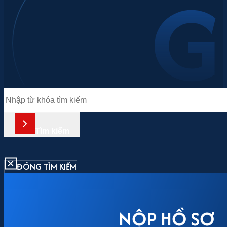
Tìm
kiếm
Tìm kiếm
ĐÓNG TÌM KIẾM
NỘP HỒ SƠ