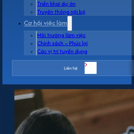
Triển khai dự án
Truyền thông nội bộ
Cơ hội việc làm
Môi trường làm việc
Chính sách – Phúc lợi
Các vị trí tuyển dụng
Liên hệ