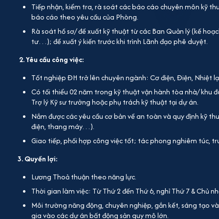
Tiếp nhận, kiểm tra, rà soát các báo cáo chuyên môn kỹ th
báo cáo theo yêu cầu của Phòng.
Rà soát hồ sơ/ đề xuất kỹ thuật từ các Ban Quản lý (kế hoạc
tư…); đề xuất ý kiến trước khi trình Lãnh đạo phê duyệt.
2. Yêu cầu công việc:
Tốt nghiệp ĐH trở lên chuyên ngành: Cơ điện, Điện, Nhiệt
Có tối thiểu 02 năm trong kỹ thuật vận hành tòa nhà/ khu đ
Trợ lý Kỹ sư trưởng hoặc phụ trách kỹ thuật tại dự án.
Nắm được các yêu cầu cơ bản về an toàn và quy định kỹ th
điện, thang máy…).
Giao tiếp, phối hợp công việc tốt; tác phong nghiêm túc, tr
3. Quyền lợi:
Lương Thoả thuận theo năng lực.
Thời gian làm việc: Từ Thứ 2 đến Thứ 6, nghỉ Thứ 7 & Chủ n
Môi trường năng động, chuyên nghiệp, gắn kết, sáng tạo và 
gia vào các dự án bất động sản quy mô lớn.