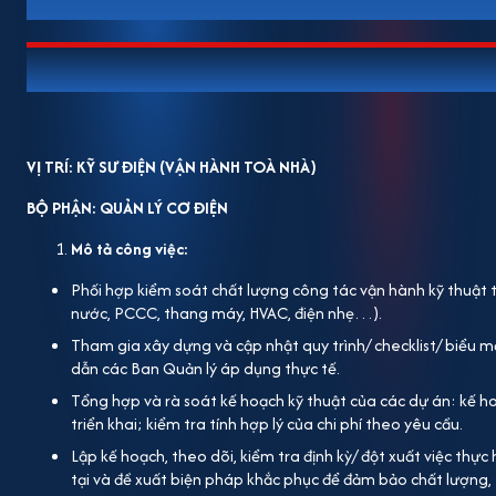
VỊ TRÍ: KỸ SƯ ĐIỆN (VẬN HÀNH TOÀ NHÀ)
BỘ PHẬN: QUẢN LÝ CƠ ĐIỆN
Mô tả công việc:
Phối hợp kiểm soát chất lượng công tác vận hành kỹ thuật t
nước, PCCC, thang máy, HVAC, điện nhẹ…).
Tham gia xây dựng và cập nhật quy trình/ checklist/ biểu 
dẫn các Ban Quản lý áp dụng thực tế.
Tổng hợp và rà soát kế hoạch kỹ thuật của các dự án: kế hoạ
triển khai; kiểm tra tính hợp lý của chi phí theo yêu cầu.
Lập kế hoạch, theo dõi, kiểm tra định kỳ/ đột xuất việc thực 
tại và đề xuất biện pháp khắc phục để đảm bảo chất lượng, 