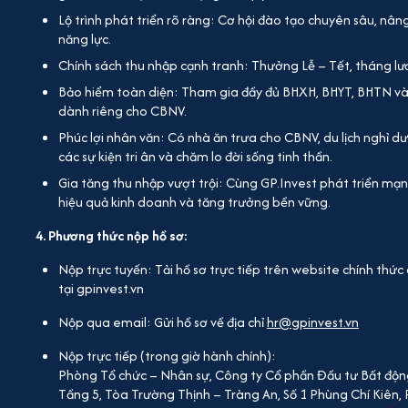
Lộ trình phát triển rõ ràng: Cơ hội đào tạo chuyên sâu, nâ
năng lực.
Chính sách thu nhập cạnh tranh: Thưởng Lễ – Tết, tháng lư
Bảo hiểm toàn diện: Tham gia đầy đủ BHXH, BHYT, BHTN v
dành riêng cho CBNV.
Phúc lợi nhân văn: Có nhà ăn trưa cho CBNV, du lịch nghỉ dư
các sự kiện tri ân và chăm lo đời sống tinh thần.
Gia tăng thu nhập vượt trội: Cùng GP.Invest phát triển mạ
hiệu quả kinh doanh và tăng trưởng bền vững.
4. Phương thức nộp hồ sơ:
Nộp trực tuyến: Tải hồ sơ trực tiếp trên website chính th
tại gpinvest.vn
Nộp qua email: Gửi hồ sơ về địa chỉ
hr@gpinvest.vn
Nộp trực tiếp (trong giờ hành chính):
Phòng Tổ chức – Nhân sự, Công ty Cổ phần Đầu tư Bất độn
Tầng 5, Tòa Trường Thịnh – Tràng An, Số 1 Phùng Chí Kiên,