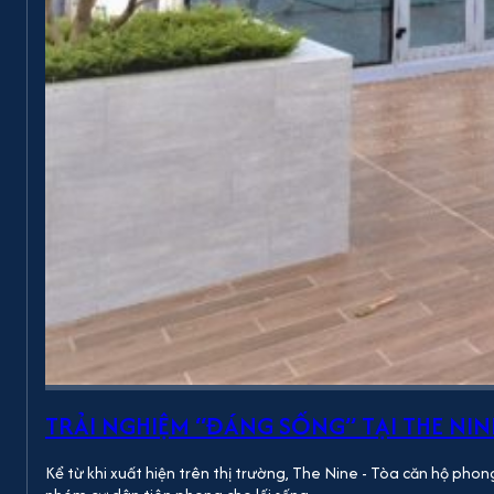
TRẢI NGHIỆM “ĐÁNG SỐNG” TẠI THE NI
Kể từ khi xuất hiện trên thị trường, The Nine - Tòa căn hộ pho