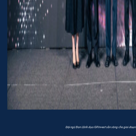
Đội ngũ Ban Lãnh đạo GP.Invest sẵn sàng cho giai đoạn 