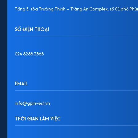
Tầng 5, tòa Trường Thịnh – Tràng An Complex, số 01 phố Phùn
SỐ ĐIỆN THOẠI
024 6288 3868
EMAIL
info@gpinvest.vn
THỜI GIAN LÀM VIỆC