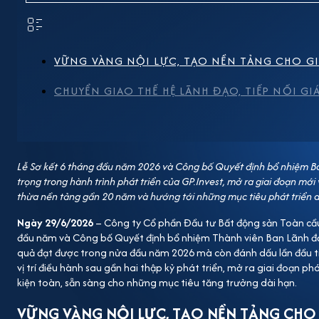
triển khai các dự án trọng điểm Palm Manor và Everg
xuất kinh doanh năm. Phát biểu tại sự kiện, Chủ tịc
vẫn còn nhiều thách thức, đòi hỏi doanh nghiệp phải 
đúng trọng tâm đầu tư và sử dụng hiệu quả nguồn lực.
VỮNG VÀNG NỘI LỰC, TẠO NỀN TẢNG CHO GI
vào các dự án trọng điểm, đảm bảo chất lượng, tiến
CHUYỂN GIAO THẾ HỆ LÃNH ĐẠO, TIẾP NỐI GIÁ
đầu chu kỳ phát triển mới của thị trường. Những kế
năng lực nội tại, khả năng thích ứng trước những biế
quản trị vững chắc của GP.Invest. Đây cũng là tiền 
triển mới với những mục tiêu lớn hơn trong thời gia
Lễ Sơ kết 6 tháng đầu năm 2026 và Công bố Quyết định bổ nhiệm 
phát triển bền vững trong giai đoạn mới. Chuyển giao t
trọng trong hành trình phát triển của GP.Invest, mở ra giai đoạn mới
thừa nền tảng gần 20 năm và hướng tới những mục tiêu phát triển d
trong những điểm nhấn của sự kiện là Lễ Công bố Qu
lực từ ngày 01/07/2026. Theo các quyết định được 
Ngày 29/6/2026
–
Công ty Cổ phần Đầu tư Bất động sản Toàn cầu 
GP.Invest; ông Lê Minh Thắng giữ chức Phó Tổng Gi
đầu năm và Công bố Quyết định bổ nhiệm Thành viên Ban Lãnh đạo
quả đạt được trong nửa đầu năm 2026 mà còn đánh dấu lần đầu t
nhiệm vai trò Tổng Giám đốc GP.Invest từ ngày 01/0
vị trí điều hành sau gần hai thập kỷ phát triển, mở ra giai đoạn p
Phó Tổng Giám đốc GP.Invest từ ngày 01/07/2026 Đây l
kiện toàn, sẵn sàng cho những mục tiêu tăng trưởng dài hạn.
thực hiện chuyển giao vị trí điều hành cho thế hệ lã
VỮNG VÀNG NỘI LỰC, TẠO NỀN TẢNG CHO 