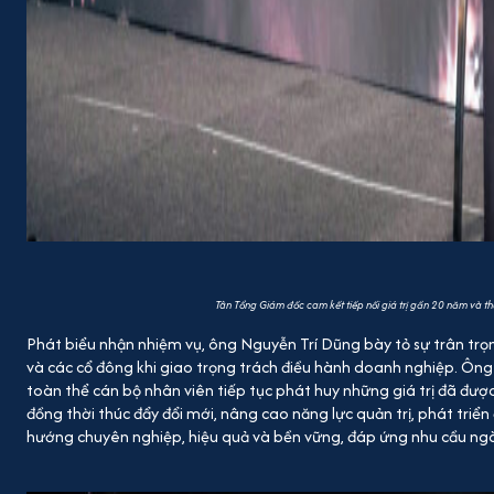
Tân Tổng Giám đốc cam kết tiếp nối giá trị gần 20 năm và th
Phát biểu nhận nhiệm vụ, ông Nguyễn Trí Dũng bày tỏ sự trân trọn
và các cổ đông khi giao trọng trách điều hành doanh nghiệp. Ông
toàn thể cán bộ nhân viên tiếp tục phát huy những giá trị đã đượ
đồng thời thúc đẩy đổi mới, nâng cao năng lực quản trị, phát triể
hướng chuyên nghiệp, hiệu quả và bền vững, đáp ứng nhu cầu ngà