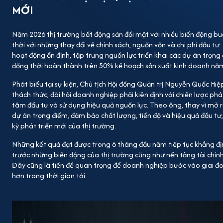
Nguyễn Quốc Hiệp trao Quyết định bổ nhiệm cho Tân
MỚI
vai trò điều hành, mà…
Năm 2026 thị trường bất động sản đối mặt với nhiều biến động b
thời với những thay đổi về chính sách, nguồn vốn và chi phí đầu tư.
hoạt động ổn định, tập trung nguồn lực triển khai các dự án trọ
đồng thời hoàn thành trên 50% kế hoạch sản xuất kinh doanh nă
Phát biểu tại sự kiện, Chủ tịch Hội đồng Quản trị Nguyễn Quốc Hiệ
thách thức, đòi hỏi doanh nghiệp phải kiên định với chiến lược ph
tâm đầu tư và sử dụng hiệu quả nguồn lực. Theo ông, thay vì mở r
dự án trọng điểm, đảm bảo chất lượng, tiến độ và hiệu quả đầu tư
kỳ phát triển mới của thị trường.
Những kết quả đạt được trong 6 tháng đầu năm tiếp tục khẳng định
trước những biến động của thị trường cũng như nền tảng tài chính
Đây cũng là tiền đề quan trọng để doanh nghiệp bước vào giai đo
hơn trong thời gian tới.