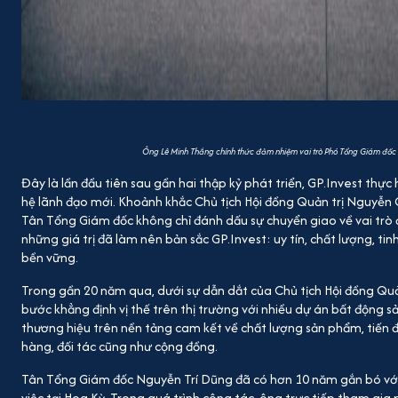
Ông Lê Minh Thắng chính thức đảm nhiệm vai trò Phó Tổng Giám đốc
Đây là lần đầu tiên sau gần hai thập kỷ phát triển, GP.Invest thực 
hệ lãnh đạo mới. Khoảnh khắc Chủ tịch Hội đồng Quản trị Nguyễn
Tân Tổng Giám đốc không chỉ đánh dấu sự chuyển giao về vai trò đ
những giá trị đã làm nên bản sắc GP.Invest: uy tín, chất lượng, tin
bền vững.
Trong gần 20 năm qua, dưới sự dẫn dắt của Chủ tịch Hội đồng Qu
bước khẳng định vị thế trên thị trường với nhiều dự án bất động s
thương hiệu trên nền tảng cam kết về chất lượng sản phẩm, tiến độ
hàng, đối tác cũng như cộng đồng.
Tân Tổng Giám đốc Nguyễn Trí Dũng đã có hơn 10 năm gắn bó với 
việc tại Hoa Kỳ. Trong quá trình công tác, ông trực tiếp tham gia