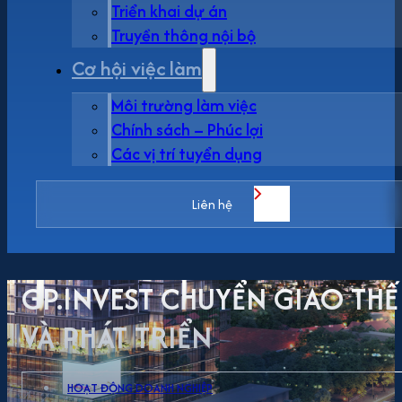
Triển khai dự án
Truyền thông nội bộ
Cơ hội việc làm
Môi trường làm việc
Chính sách – Phúc lợi
Các vị trí tuyển dụng
Liên hệ
GP.INVEST CHUYỂN GIAO THẾ
VÀ PHÁT TRIỂN
HOẠT ĐỘNG DOANH NGHIỆP