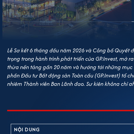
30.06.2026
ADMIN
Lễ Sơ kết 6 tháng đầu năm 2026 và Công bố Quyết 
trọng trong hành trình phát triển của GP.Invest, mở 
thừa nền tảng gần 20 năm và hướng tới những mục t
phần Đầu tư Bất động sản Toàn cầu (GP.Invest) tổ c
nhiệm Thành viên Ban Lãnh đạo. Sự kiện không chỉ 
mà còn đánh dấu lần đầu tiên doanh nghiệp thực hiện
triển, mở ra giai đoạn phát triển mới với bộ máy lã
trưởng dài hạn. Vững vàng nội lực, tạo nền tảng cho
sản đối mặt với nhiều biến động buộc doanh nghiệp p
nguồn vốn và chi phí đầu tư. Trong bối cảnh đó, GP.In
NỘI DUNG