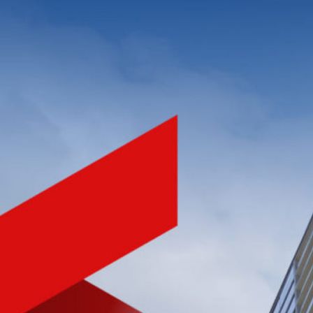
NHÀ PHÁT TRIỂN BẤT ĐỘNG SẢN
CHẤT LƯỢNG HÀNG ĐẦU