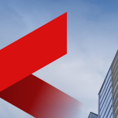
NHÀ PHÁT TRIỂN BẤT ĐỘNG SẢN
CHẤT LƯỢNG HÀNG ĐẦU
VIỆT NAM