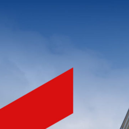
NHÀ PHÁT TRIỂN BẤT ĐỘNG SẢN
CHẤT LƯỢNG HÀNG ĐẦU