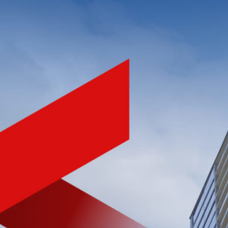
NHÀ PHÁT TRIỂN BẤT ĐỘNG SẢN
CHẤT LƯỢNG HÀNG ĐẦU
VIỆT NAM