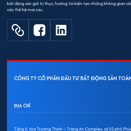
bất động sản giá trị thực, hướng tới kiến tạo những không gian 
các thế hệ mai sau.
CÔNG TY CỔ PHẦN ĐẦU TƯ BẤT ĐỘNG SẢN TOÀ
ĐỊA CHỈ
Tầng 5, tòa Trường Thịnh – Tràng An Complex, số 01 phố Phùn