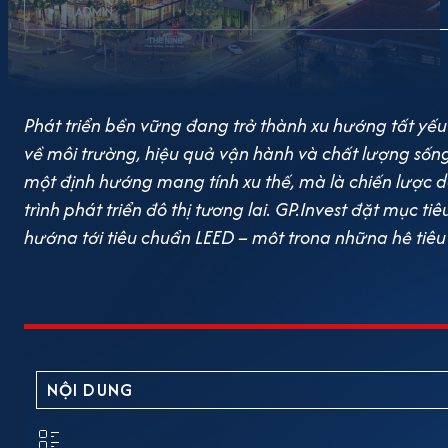
ADMIN
Phát triển bền vững đang trở thành xu hướng tất yếu 
về môi trường, hiệu quả vận hành và chất lượng sống
một định hướng mang tính xu thế, mà là chiến lược 
trình phát triển đô thị tương lai. GP.Invest đặt mục ti
hướng tới tiêu chuẩn LEED – một trong những hệ tiêu 
đô thị bền vững. Định hướng này cho thấy bước chuyển
phản ánh tầm nhìn dài hạn cùng năng lực triển khai 
trường bất động sản. Xem toàn bộ bài viết đăng trên
Environmental Design) là hệ thống chứng nhận công tr
từ năm 1995. Đây được xem là một trong những tiêu c
NỘI DUNG
vững, đặt ra các yêu cầu toàn diện về tiết kiệm năng
liệu thân thiện với môi trường và nâng cao chất lượn