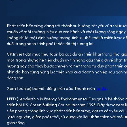
công trình và khu đô thị theo tiêu chuẩn xanh cũng
khoảng 2,6 triệu m² diện tích sàn đạt chứng nhận LE
gia và vùng lãnh thổ ngoài Mỹ về phát triển công trìn
Phát triển bền vững đang trở thành xu hướng tất yếu của thị trườ
cận như một yếu tố bổ trợ, mà trở thành định hướng x
chuẩn về môi trường, hiệu quả vận hành và chất lượng sống ngày
nghiệp đặt mục tiêu các dự án tương lai đều được đ
không chỉ là một định hướng mang tính xu thế, mà là chiến lược 
thiết kế đến thi công và vận hành. Chia sẻ về tầm n
đuổi trong hành trình phát triển đô thị tương lai.
toàn bộ dự án tương lai đều hướng tới LEED không cò
GP.Invest đặt mục tiêu toàn bộ các dự án triển khai trong thời gi
chuyển dịch toàn diện trong tư duy phát triển; đòi hỏ
một trong những hệ tiêu chuẩn uy tín hàng đầu thế giới về phát tr
hướng này cho thấy bước chuyển rõ nét trong tư duy phát triển c
tính kỷ luật thực thi cao cùng đội ngũ chuyên môn và
nhìn dài hạn cùng năng lực triển khai của doanh nghiệp sau gần h
quy hoạch bài bản, tiết kiệm năng lượng và thân thi
động sản.
lượng sống cao hơn và khả năng gia tăng giá trị bền 
Xem toàn bộ bài viết đăng trên báo Thanh niên
tại đây
xanh có thể làm tăng chi phí đầu tư ban đầu, nhưng đâ
cư dân, doanh nghiệp và xã hội. Dự án Evergreen Esta
LEED
(Leadership in Energy & Environmental Design) là hệ thống
triển bởi
U.S. Green Building Council
từ năm 1995. Đây được xem là
vững mà GP.Invest đang theo đuổi. Dự án được định 
tiên phong trong lĩnh vực phát triển bền vững, đặt ra các yêu cầu
tại Việt Nam hướng tới chứng chỉ LEED for Communi
lý tài nguyên, giảm phát thải, sử dụng vật liệu thân thiện với mô
gian sống.