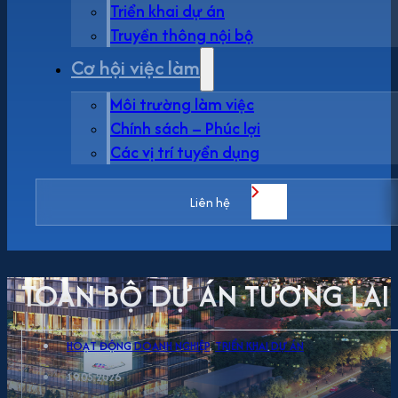
Triển khai dự án
Truyền thông nội bộ
Cơ hội việc làm
Môi trường làm việc
Chính sách – Phúc lợi
Các vị trí tuyển dụng
Liên hệ
TOÀN BỘ DỰ ÁN TƯƠNG LAI 
HOẠT ĐỘNG DOANH NGHIỆP
,
TRIỂN KHAI DỰ ÁN
19.05.2026